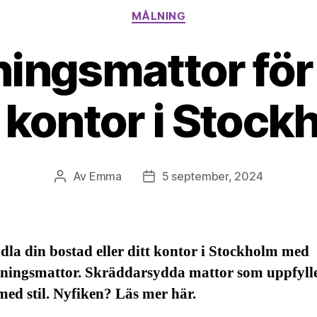
Kategorier
MÅLNING
ingsmattor för
 kontor i Stock
Av
Emma
5 september, 2024
Inläggsförfattare
Inläggsdatum
la din bostad eller ditt kontor i Stockholm med
kningsmattor. Skräddarsydda mattor som uppfylle
ed stil. Nyfiken? Läs mer här.