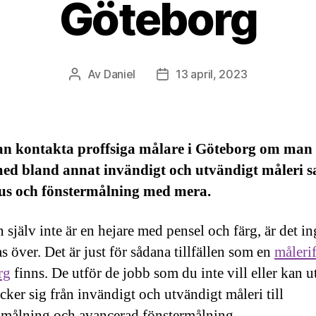
Göteborg
Av
Daniel
13 april, 2023
Inläggsförfattare
Inläggsdatum
n kontakta proffsiga målare i Göteborg om man v
med bland annat invändigt och utvändigt måleri 
us och fönstermålning med mera.
själv inte är en hejare med pensel och färg, är det ing
 över. Det är just för sådana tillfällen som en
målerif
rg
finns. De utför de jobb som du inte vill eller kan u
cker sig från invändigt och utvändigt måleri till
imålning och avancerad fönstermålning.