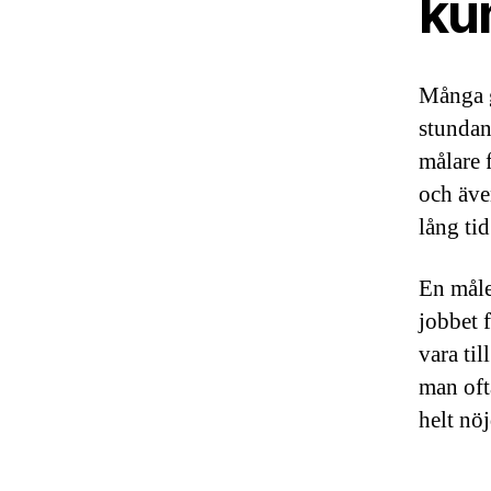
ku
Många g
stundan
målare 
och äve
lång tid
En måle
jobbet f
vara til
man oft
helt nöj