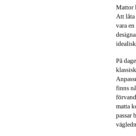
Mattor 
Att låta
vara en
designa
idealisk
På dage
klassisk
Anpassn
finns n
förvand
matta k
passar 
vägledn