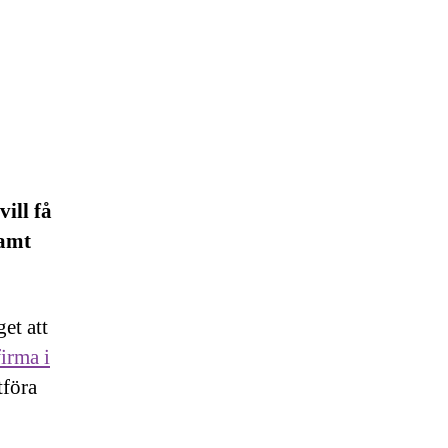
ill få
samt
et att
irma i
tföra