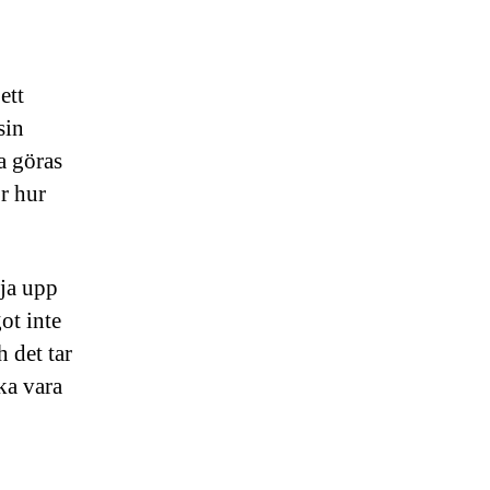
ett
sin
a göras
r hur
lja upp
ot inte
h det tar
ka vara