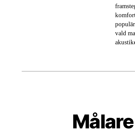
framste
komfort 
populär
vald ma
akustik
Målare 