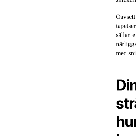
Oavsett
tapetse
sällan 
närligg
med sni
Di
str
hu