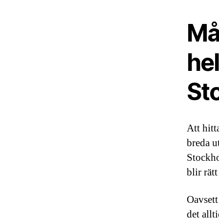
Må
he
St
Att hitt
breda u
Stockho
blir rät
Oavsett 
det all