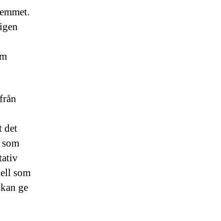
hemmet.
igen
em
från
t det
t som
tativ
ell som
 kan ge