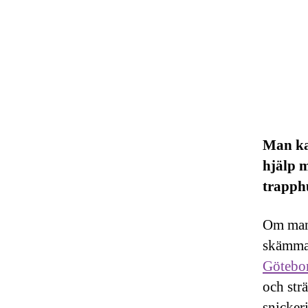
Man ka
hjälp 
trapph
Om man 
skämmas
Götebo
och strä
snicker