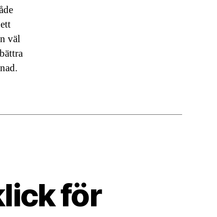
både
ett
En väl
bättra
lnad.
lick för