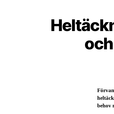
Heltäckn
och
Förvand
heltäc
behov m