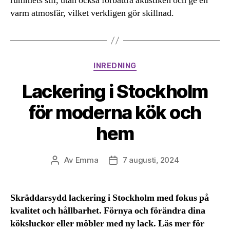
rummets stil, utan också förbättra akustiken och ge en
varm atmosfär, vilket verkligen gör skillnad.
Kategorier
INREDNING
Lackering i Stockholm
för moderna kök och
hem
Av
Emma
7 augusti, 2024
Inläggsförfattare
Inläggsdatum
Skräddarsydd lackering i Stockholm med fokus på
kvalitet och hållbarhet. Förnya och förändra dina
köksluckor eller möbler med ny lack. Läs mer för