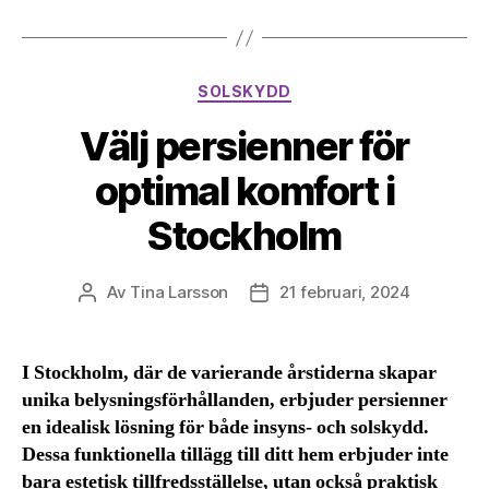
Kategorier
SOLSKYDD
Välj persienner för
optimal komfort i
Stockholm
Av
Tina Larsson
21 februari, 2024
Inläggsförfattare
Inläggsdatum
I Stockholm, där de varierande årstiderna skapar
unika belysningsförhållanden, erbjuder persienner
en idealisk lösning för både insyns- och solskydd.
Dessa funktionella tillägg till ditt hem erbjuder inte
bara estetisk tillfredsställelse, utan också praktisk