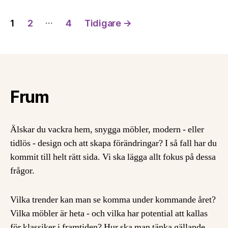
Inläggsnavigering
…
1
2
4
Tidigare
→
Frum
Älskar du vackra hem, snygga möbler, modern - eller
tidlös - design och att skapa förändringar? I så fall har du
kommit till helt rätt sida. Vi ska lägga allt fokus på dessa
frågor.
Vilka trender kan man se komma under kommande året?
Vilka möbler är heta - och vilka har potential att kallas
för klassiker i framtiden? Hur ska man tänka gällande