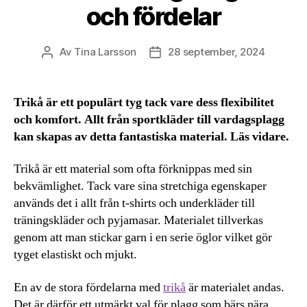
och fördelar
Av
Tina Larsson
28 september, 2024
Inläggsförfattare
Inläggsdatum
Trikå är ett populärt tyg tack vare dess flexibilitet
och komfort. Allt från sportkläder till vardagsplagg
kan skapas av detta fantastiska material. Läs vidare.
Trikå är ett material som ofta förknippas med sin
bekvämlighet. Tack vare sina stretchiga egenskaper
används det i allt från t-shirts och underkläder till
träningskläder och pyjamasar. Materialet tillverkas
genom att man stickar garn i en serie öglor vilket gör
tyget elastiskt och mjukt.
En av de stora fördelarna med
trikå
är materialet andas.
Det är därför ett utmärkt val för plagg som bärs nära